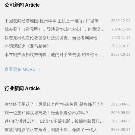
公司新闻 Article
中国夜间经济地图|杭州样本:主机是一堆“剁手”城市，主要消费者是夜间在线
2023-12-04
我去看了《霍元甲》，导演是“水花”热依扎，但我没想到会被第二个女孩惊艳到
2023-11-14
权志龙出现在伦敦警察厅接受调查。当记者询问他是否涉毒时，他自信地回答
2023-11-14
小明观影之《龙马精神》
2023-10-18
李在明拄着拐杖被传唤，他的对手警告说:如果你不去，你就会认罪！
2023-10-18
查看更多 MORE →
行业新闻 Article
凌华终于承认了！凤凰传奇的“特殊关系”是掩饰不了的
2023-09-05
刘一也想和傅汉城离婚！做全职老公不好吗？
2023-09-05
逃犯纪:潜逃13年，出演40多部电影，被捕时获最佳男配角”
2023-09-05
陈紫怡电影节正在角逐，相隔十年，像隔了一代人一样，冷着脸没有互动抢C位
2023-08-14