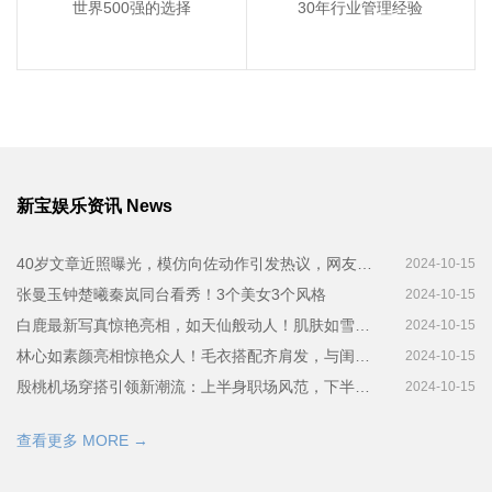
世界500强的选择
30年行业管理经验
新宝娱乐资讯 News
40岁文章近照曝光，模仿向佐动作引发热议，网友催他复出拍戏
2024-10-15
张曼玉钟楚曦秦岚同台看秀！3个美女3个风格
2024-10-15
白鹿最新写真惊艳亮相，如天仙般动人！肌肤如雪、美貌非凡
2024-10-15
林心如素颜亮相惊艳众人！毛衣搭配齐肩发，与闺蜜庆生宛如少女
2024-10-15
殷桃机场穿搭引领新潮流：上半身职场风范，下半身运动随性
2024-10-15
查看更多 MORE →