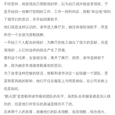
不经意间，他发现自己唱歌很好听，以为自己或许能改变现状。于
是开始找一份舞厅驻唱的工作。工作一段时间后，曾毅“幸运地”得到
了领导们的赏识，并开始招募歌手。
他们就是这样认识的。凌华进入舞厅后，她没有做驻场歌手，而是
和另一个女孩为曾毅跳舞。
一开始三个人配合的很好，为舞厅的收入做出了很大的贡献，但是
渐渐的，人们对这样的组合产生了厌倦。
看到这个结果，女孩很沮丧，离开了舞厅。然而，凌华选择留下
来，因为她非常感激曾毅最初的赏识。
为了改变这种悲惨的状况，曾毅和凌华决定一起组建一个团队。受
某韩星风格的影响，他们不仅在服装上与明星相似，在公司名称上
也是如此。
“酷火团”是曾毅和凌华最初团队的名字。虽然队名和服装都是别人模
仿的，但是他们对音乐的真诚是模仿不了的。
后来两个人的发展，就像他们的队名很酷，妆容很酷，组合很火。