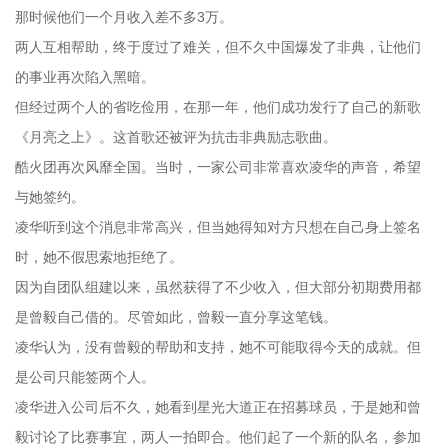
那时候他们一个月收入差不多3万。
两人互相帮助，终于度过了难关，但不久中国爆发了非典，让他们
的事业再次陷入黑暗。
但经过两个人的省吃俭用，在那一年，他们成功发行了自己的新歌
《月亮之上》。这首歌还被评为抗击非典励志歌曲。
酷火团再次风靡全国。当时，一家公司非常喜欢凌华的声音，希望
与她签约。
凌华听到这个消息非常高兴，但当她得知对方只想在自己身上签名
时，她不假思索地拒绝了。
因为自团队组建以来，虽然获得了不少收入，但大部分初期费用都
是曾毅自己借的。尽管如此，曾毅一直分享这笔钱。
凌华认为，没有曾毅的帮助和支持，她不可能取得今天的成就。但
是公司只能签两个人。
凌华进入公司后不久，她看到星光大道正在招募球员，于是她和曾
毅讨论了比赛事宜，两人一拍即合。他们起了一个新的队名，参加