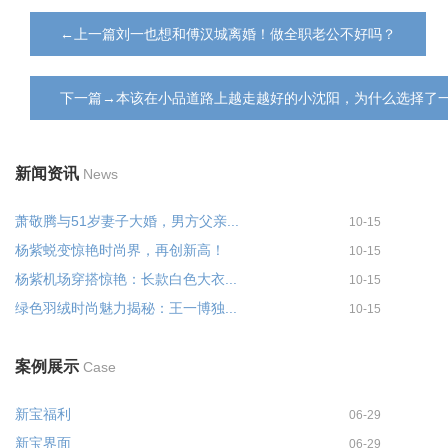
←上一篇刘一也想和傅汉城离婚！做全职老公不好吗？
下一篇→本该在小品道路上越走越好的小沈阳，为什么选择了
新闻资讯
News
萧敬腾与51岁妻子大婚，男方父亲...
10-15
杨紫蜕变惊艳时尚界，再创新高！
10-15
杨紫机场穿搭惊艳：长款白色大衣...
10-15
绿色羽绒时尚魅力揭秘：王一博独...
10-15
案例展示
Case
新宝福利
06-29
新宝界面
06-29