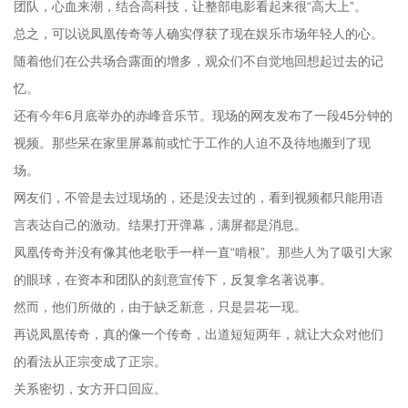
团队，心血来潮，结合高科技，让整部电影看起来很“高大上”。
总之，可以说凤凰传奇等人确实俘获了现在娱乐市场年轻人的心。
随着他们在公共场合露面的增多，观众们不自觉地回想起过去的记
忆。
还有今年6月底举办的赤峰音乐节。现场的网友发布了一段45分钟的
视频。那些呆在家里屏幕前或忙于工作的人迫不及待地搬到了现
场。
网友们，不管是去过现场的，还是没去过的，看到视频都只能用语
言表达自己的激动。结果打开弹幕，满屏都是消息。
凤凰传奇并没有像其他老歌手一样一直“啃根”。那些人为了吸引大家
的眼球，在资本和团队的刻意宣传下，反复拿名著说事。
然而，他们所做的，由于缺乏新意，只是昙花一现。
再说凤凰传奇，真的像一个传奇，出道短短两年，就让大众对他们
的看法从正宗变成了正宗。
关系密切，女方开口回应。