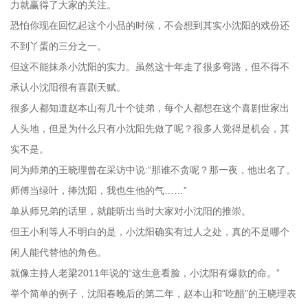
力就赢得了大家的关注。
恐怕你现在回忆起这个小品的时候，不会想到其实小沈阳的戏份还
不到丫蛋的三分之一。
但这不能抹杀小沈阳的实力。虽然这十年走了很多弯路，但不得不
承认小沈阳很有喜剧天赋。
很多人都知道赵本山有几十个徒弟，每个人都想在这个喜剧世家出
人头地，但是为什么只有小沈阳先做了呢？很多人觉得是机会，其
实不是。
同为师弟的王晓理曾在采访中说:“那谁不贪呢？那一夜，他出名了。
师傅当绿叶，捧沈阳，我也生他的气……”
单从师兄弟的话里，就能听出当时大家对小沈阳的推崇。
但王小利等人不明白的是，小沈阳确实有过人之处，真的不是哪个
闲人能代替他的角色。
就像主持人老梁2011年说的“这生意看脸，小沈阳有爆款的命。”
举个简单的例子，沈阳春晚后的第二年，赵本山和“吃醋”的王晓理表