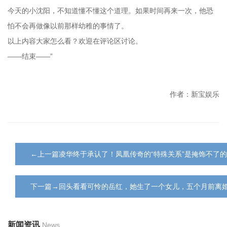
今天的小沈阳，不知道懂不懂这个道理。如果时间再来一次，他恐
怕不会再做像以前那样幼稚的事情了。
以上内容大家怎么看？欢迎在评论区讨论。
——结束——”
作者：新宝娱乐
←上一篇凌华终于承认了！凤凰传奇的“特殊关系”是掩饰不了的
下一篇→回头看看可怜的岳红，她生了一个女儿，五个月前离婚
新闻资讯
News