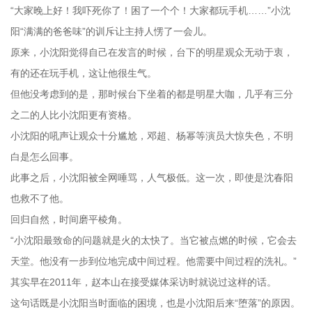
“大家晚上好！我吓死你了！困了一个个！大家都玩手机……”小沈
阳“满满的爸爸味”的训斥让主持人愣了一会儿。
原来，小沈阳觉得自己在发言的时候，台下的明星观众无动于衷，
有的还在玩手机，这让他很生气。
但他没考虑到的是，那时候台下坐着的都是明星大咖，几乎有三分
之二的人比小沈阳更有资格。
小沈阳的吼声让观众十分尴尬，邓超、杨幂等演员大惊失色，不明
白是怎么回事。
此事之后，小沈阳被全网唾骂，人气极低。这一次，即使是沈春阳
也救不了他。
回归自然，时间磨平棱角。
“小沈阳最致命的问题就是火的太快了。当它被点燃的时候，它会去
天堂。他没有一步到位地完成中间过程。他需要中间过程的洗礼。”
其实早在2011年，赵本山在接受媒体采访时就说过这样的话。
这句话既是小沈阳当时面临的困境，也是小沈阳后来“堕落”的原因。