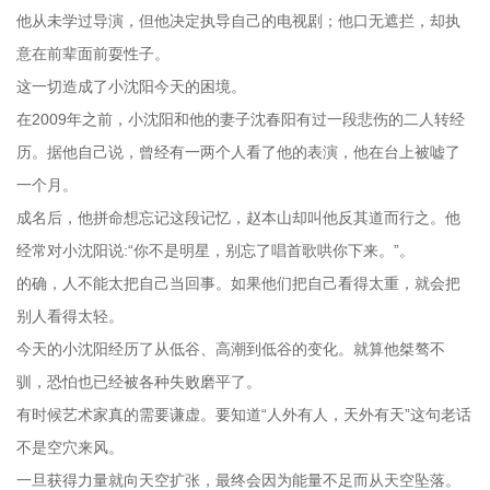
他从未学过导演，但他决定执导自己的电视剧；他口无遮拦，却执
意在前辈面前耍性子。
这一切造成了小沈阳今天的困境。
在2009年之前，小沈阳和他的妻子沈春阳有过一段悲伤的二人转经
历。据他自己说，曾经有一两个人看了他的表演，他在台上被嘘了
一个月。
成名后，他拼命想忘记这段记忆，赵本山却叫他反其道而行之。他
经常对小沈阳说:“你不是明星，别忘了唱首歌哄你下来。”。
的确，人不能太把自己当回事。如果他们把自己看得太重，就会把
别人看得太轻。
今天的小沈阳经历了从低谷、高潮到低谷的变化。就算他桀骜不
驯，恐怕也已经被各种失败磨平了。
有时候艺术家真的需要谦虚。要知道“人外有人，天外有天”这句老话
不是空穴来风。
一旦获得力量就向天空扩张，最终会因为能量不足而从天空坠落。