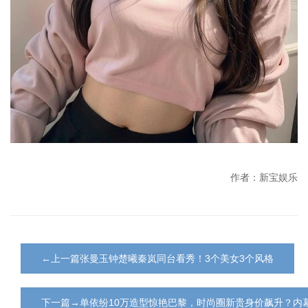
作者：新宝娱乐
←上一篇张曼玉钟楚曦秦岚同台看秀！3个美女3个风格
下一篇→单依纷10万造型惊艳巴黎，时尚圈新贵身价飙升？内