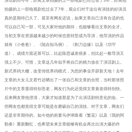
演话剧而今年，距离文章拍摄的上一部电影已经过去了3年，距离他
拍摄的上一部电视剧也过去了7年，观众们对于这位有演技的好演员
真的是期待已久了。甚至有网友还说，如果文章自己没有合适的也
可以自己写一部，可见大家对他的期待，也能够看出文章的全才。
当初文章在资源越来越少的时候也曾转型成为导演，他导演的作品
就有《小爸爸》、《陆垚知马俐》、《剃刀边缘》以及《功守
道》。成绩方面还算可以，比起陈思诚差很多，但比起一般导演又
强上不少。可惜，文章这几年似乎将自己的精力放在了演话剧上。
新式养鸡大棚，改变传统养鸡模式，为您的事业开辟新天地！去年
文章的大女儿文君竹还晒出了一张自己和文章的合照，当时那张照
片中的文章显得特别苍老，网友们为此还觉得文章衰老得特别快。
后来网友替他澄清，大家才知道那是为了出演话剧特意化的妆。一
些网友也都觉得文章可能是在磨砺自己的演技。对于文章，网友们
还是非常期待的。如今他的前妻马伊琍靠着《繁花》以及《我的阿
勒泰》重新翻红，也希望未来文章能够有机会再次出演大爆的作