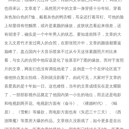
也得承认，文章老了，虽然照片中的文章一身穿搭十分年轻。穿着
灰色加白色的T恤，戴着灰色的鸭舌帽，耳朵还打着耳钉。可他的脸
上却显得有些黝黑，或许是素颜的缘故，皮肤状态看起来很差，还
有胡渣子，确实是一个中年男人的状态。要知道前阵子，文章的大
女儿文君竹才发过两人的合照，在那张照片中，文章的颜值都重返
巅峰了。盘点国内十大音乐喷泉不过从今天这张素颜照片对比来
看，与女儿的合照中他应该是化了妆甚至P了图的缘故。而对于发照
片的文章，网友们也没有调侃他老了，反倒是一个个在评论区底下
催他快点复出拍戏，否则就没剧看了。由此可见，大家对于文章的
喜爱真的是十年如一日。这也难怪，当年的文章成绩实在是太耀眼
了，一部部影视作品奠定了他国内第一小生的地位，而且还是电影
和电视剧两开花。电视剧方面有《奋斗》、《裸婚时代》、《蜗
居》、《雪豹》等爆款，而电影方面也有《失恋三十三天》、《西
游降魔》等票房大爆的作品。文章很久没新戏了，如今更多是在出