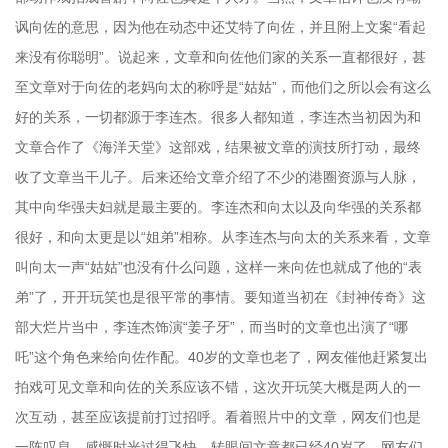
讽向佐的意思，因为他在动态中还艾特了向佐，并且附上文案“看起
来没有你聪明”。说起来，文章和向佐他们家的关系一直都很好，甚
至文章对于向佐的老妈向太的称呼是“姑姑”，而他们之所以会有这么
好的关系，一切都源于李连杰。很多人都知道，李连杰当初因为和
文章合作了《海洋天堂》这部戏，结果被文章的演技所打动，最终
收了文章当干儿子。后来还给文章介绍了不少的港圈资源与人脉，
其中向华强夫妇就是最主要的。李连杰和向太以及向华强的关系都
很好，和向太更是以“姐弟”相称。从李连杰与向太的关系来看，文章
叫向太一声“姑姑”也没有什么问题，这样一来向佐也就成了他的“表
弟”了，开开玩笑也是很平常的事情。要知道当初在《封神传奇》这
部大烂片当中，李连杰饰演“姜子牙”，而当时的文章也出演了“哪
吒”这个角色来给向佐作配。40岁的文章也老了，网友催他赶紧复出
拍戏可见文章和向佐的关系应该不错，这次开玩笑大概是两人的一
次互动，甚至应该提前打过招呼。看着照片中的文章，网友们也是
一阵叹息，感慨时光过得飞快，转眼间文章都已经40岁了。网友们