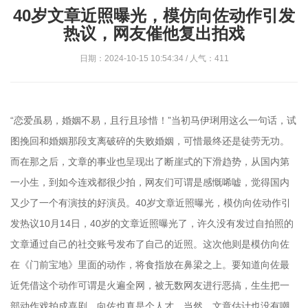
40岁文章近照曝光，模仿向佐动作引发
热议，网友催他复出拍戏
日期：2024-10-15 10:54:34 / 人气：411
“恋爱虽易，婚姻不易，且行且珍惜！”当初马伊琍用这么一句话，试
图挽回和婚姻那段支离破碎的失败婚姻，可惜最终还是徒劳无功。
而在那之后，文章的事业也呈现出了断崖式的下滑趋势，从国内第
一小生，到如今连戏都很少拍，网友们可谓是感慨唏嘘，觉得国内
又少了一个有演技的好演员。40岁文章近照曝光，模仿向佐动作引
发热议10月14日，40岁的文章近照曝光了，许久没有发过自拍照的
文章通过自己的社交账号发布了自己的近照。这次他则是模仿向佐
在《门前宝地》里面的动作，将食指放在鼻梁之上。要知道向佐最
近凭借这个动作可谓是火遍全网，被无数网友进行恶搞，生生把一
部动作戏拍成喜剧，向佐也真是个人才。当然，文章估计也没有嘲